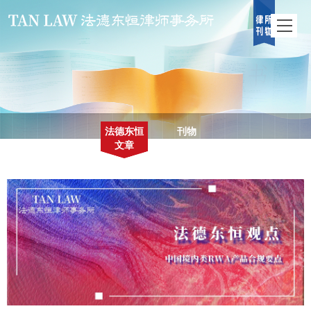
法德东恒
刊物
文章