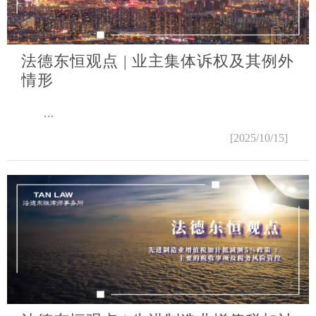
法德东恒观点 | 业主集体诉权及其例外
情形
...
[2025/10/15]